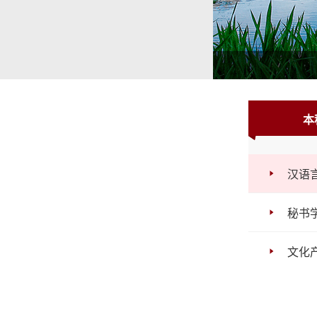
1
2
3
本
汉语
秘书
文化