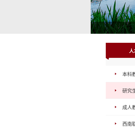
1
2
3
人
本科
研究
成人
西南