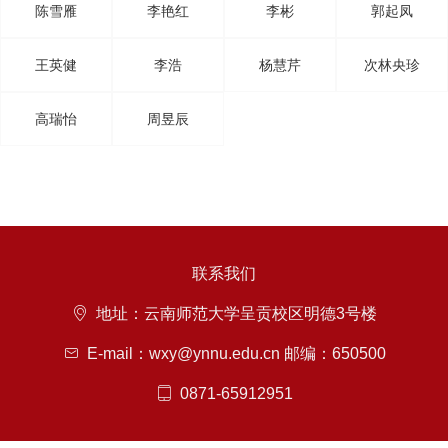
陈雪雁
李艳红
李彬
郭起凤
王英健
李浩
杨慧芹
次林央珍
高瑞怡
周昱辰
联系我们
常用链接
地址：云南师范大学呈贡校区明德3号楼
E-mail：wxy@ynnu.edu.cn 邮编：650500
0871-65912951