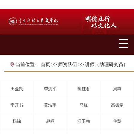
当前位置：
首页
>>
师资队伍
>>
讲师（助理研究员）
田业政
李洪平
陈钰君
周燕
李开书
黄浩宇
马红
高德娟
杨锦
赵桐
汪玉梅
仲慧