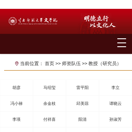
当前位置：
首页
>>
师资队伍
>>
教授（研究员）
胡彦
马绍玺
雷平阳
李立
冯小禄
余金枝
邱美琼
谭晓云
李瑛
付祥喜
阳清
孙淑芳