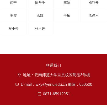
闫宁
陈圣争
李洁
成巧云
王霞
念颖
于敏
徐俊六
程小强
张玉莲
联系我们
常用链接
地址：云南师范大学呈贡校区明德3号楼
E-mail：wxy@ynnu.edu.cn 邮编：650500
0871-65912951