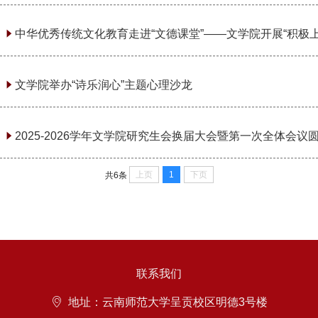
中华优秀传统文化教育走进“文德课堂”——文学院开展“积极上进
2025
文学院举办“诗乐润心”主题心理沙龙
2025
2025-2026学年文学院研究生会换届大会暨第一次全体会议
2025
上页
1
下页
共6条
联系我们
常用链接
地址：云南师范大学呈贡校区明德3号楼