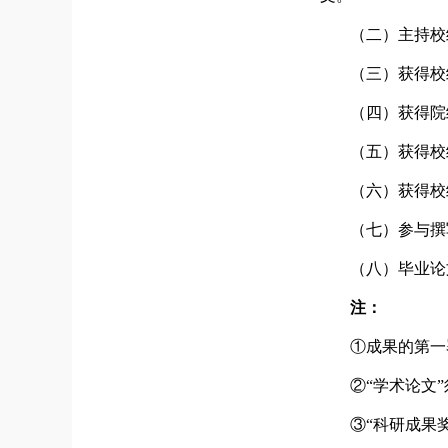
（
二
）
主持校
（
三
）
获得校
（
四
）
获得
院
（
五
）
获得
校
（
六
）
获得
校
（
七
）
参与撰
（
八
）
毕业论
注：
①成果的第一
②“学术论文
③“科研成果