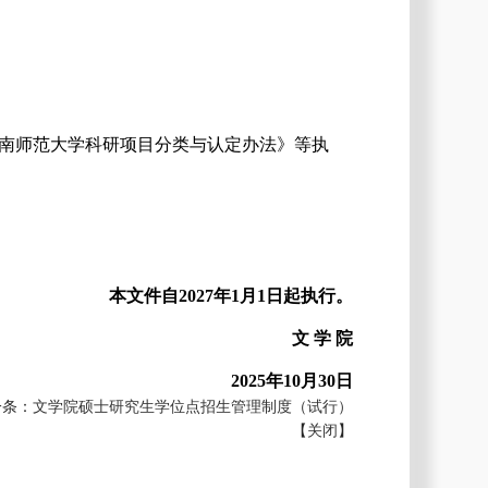
南师范大学科研项目分类与认定办法》等执
本文件自
202
7
年
1月1日起执行。
文
学
院
202
5
年
10
月
30日
一条：
文学院硕士研究生学位点招生管理制度（试行）
【
关闭
】