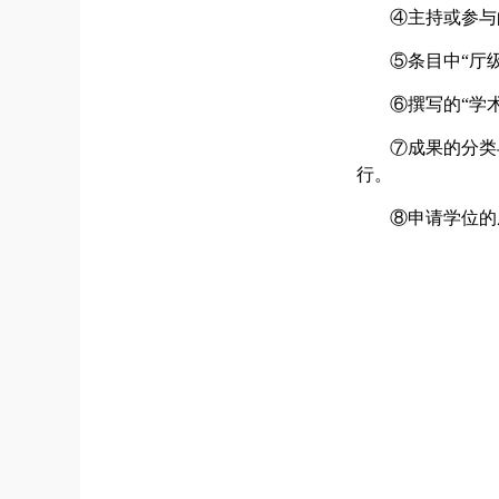
④主持或参与
⑤条目中“厅
⑥撰写的“学
⑦成果的分类
行。
⑧申请学位的