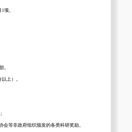
目
1项。
部。
分以上）。
；
、协会等非政府组织颁发的各类科研奖励。