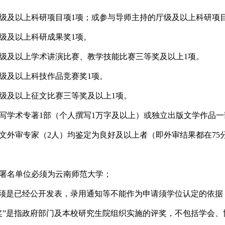
级及以上科研项目项
1项；或参与导师主持的
厅
级及以上科研项
级及以上科研成果奖
1项。
级及以上学术讲演比赛、教学技能比赛
三
等奖及以上
1项。
级及以上科技作品竞赛奖
1项。
级及以上征文比赛
三
等奖及以上
1项。
写学术专著
1部（个人撰写1万字及以上）或独立出版文学作品一
文外审专家
（
2人
）
均鉴定为
良好及以上
者（即外审结果都在
75
署名单位必须为云南师范大学；
”须是已经公开发表，录用通知等不能作为申请须学位认定的依据
奖”是指政府部门及本校研究生院组织实施的评奖，不包括学会