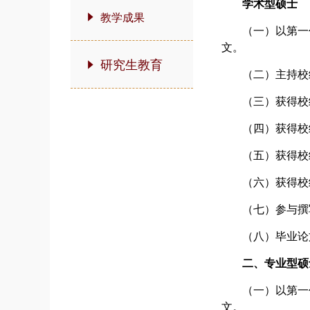
学术型硕士
教学成果
（
一
）
以第一
文。
研究生教育
（
二
）
主持校
（
三
）
获得校
（
四
）
获得校
（
五
）
获得
校
（
六
）
获得
校
（
七
）
参与撰
（
八
）
毕业论
二、专业型硕
（
一
）
以第一
文。