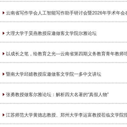
云南省写作学会人工智能写作助手研讨会暨2026年学术年
2026
大理大学于昊燕教授应邀做客文学院尔雅论坛
2026
以成长之笔，绘教育之光—云南省第四期义务教育青年教师
2026
暨南大学邱婧教授应邀做客文学院一多中文讲坛
2026
张勇教授做客尔雅论坛：解析四大名著的“真假人物”
2026
江苏师范大学黄德志教授、郑州大学李运富教授莅临文学院
2026