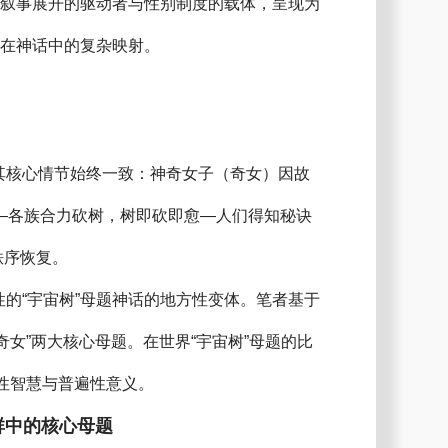
树叙事展开的驱动者与性别制度的载体，呈现为
念在神话中的复杂映射。
其核心情节始终一致：神奇女子（奇女）因故
序—各族合力砍树，树即砍即愈—人们得知秘诀
秩序恢复。
性的“宇宙树”母题神话的地方性变体。笔者基于
奇女”两大核心母题。在世界“宇宙树”母题的比
性智慧与普遍性意义。
群中的核心母题