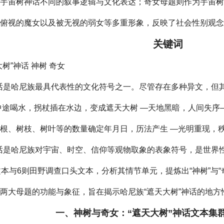
他宇宙树神话不同的叙事逻辑与文化表达；奇女母题则作为宇宙
被俯视的魔女以及被无视的弱女等多重形象，反映了社会性别观
关键词
大树”神话 神树 奇女
神话是哈尼族最具代表性的文化符号之一。尽管存在多种异文，但
中途喝水，拐杖插在水边，变成遮天大树 —天地黑暗，人间失
根、树枝、树叶等的数量确定年月日，历法产生 —光明重现，
神话是哈尼族对宇宙、时空、信仰等观物取象的表象符号，是世界
文本与6则田野调查口头文本，分析其情节单元，提炼出“神树”与“
两大母题的功能与象征，旨在揭示哈尼族“遮天大树”神话的地方
一、神树与奇女：“遮天大树”神话文本集