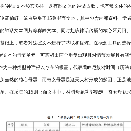
大树”神话文本形态多样，既有韵文体的神话古歌，也有散文体的
论证偏颇，笔者采集了15则书面文本，其中包含内部资料、学
的神话文本图片等稀缺文本。同时赴该神话传播的核心区元阳、
基础上，笔者对这些文本进行了萃取和提炼。在概念工具的选择
话诸文本的情节单元，可离析出两个重复出现且对情节发展具有
话作为一种类型神话得以存在的根基，代表着哈尼族对时间（历
理所当然的核心母题。而奇女母题是遮天大树形成的起因，正是
题。在采集的15则书面文本中，神树母题功能稳定，奇女母题