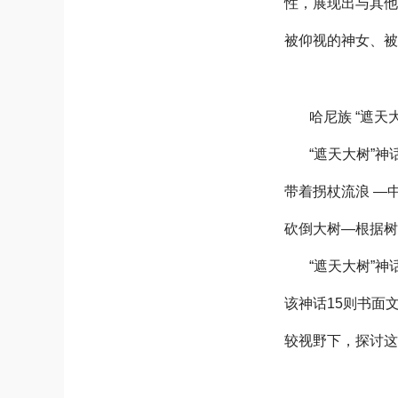
性，展现出与其
被仰视的神女、
哈尼族 “遮天
“遮天大树”
带着拐杖流浪 —
砍倒大树—根据树
“遮天大树”
该神话15则书面
较视野下，探讨这